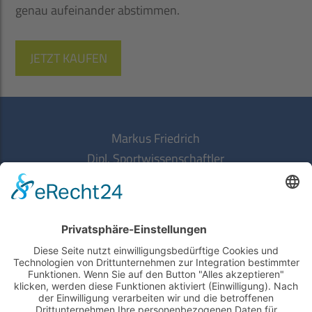
genau aufeinander abstimmen.
JETZT KAUFEN
Markus Friedrich
Dipl. Sportwissenschaftler
Mehr von Markus:
08161 / 175 90 20
markus@friedrich-training.de